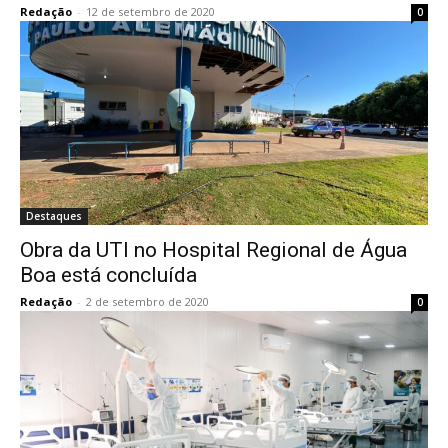
Redação
-
12 de setembro de 2020
0
Destaques
Obra da UTI no Hospital Regional de Água
Boa está concluída
Redação
-
2 de setembro de 2020
0