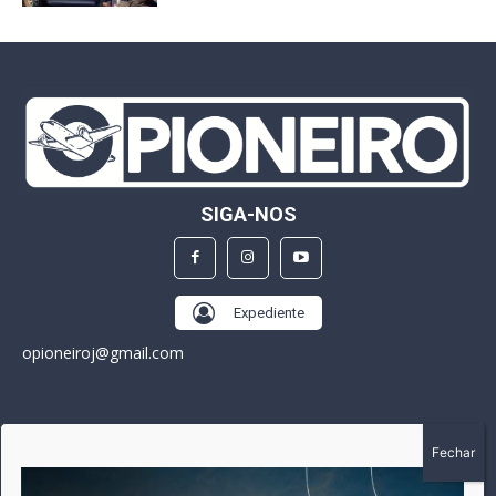
SIGA-NOS
Expediente
opioneiroj@gmail.com
SOBRE
A história do Pioneiro inicia em fevereiro de 2005 em