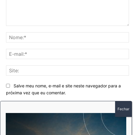
Comentário:
No
E-
mai
Sit
Salve meu nome, e-mail e site neste navegador para a
próxima vez que eu comentar.
This site uses Akismet to reduce spam.
Learn how your
comment data is processed.