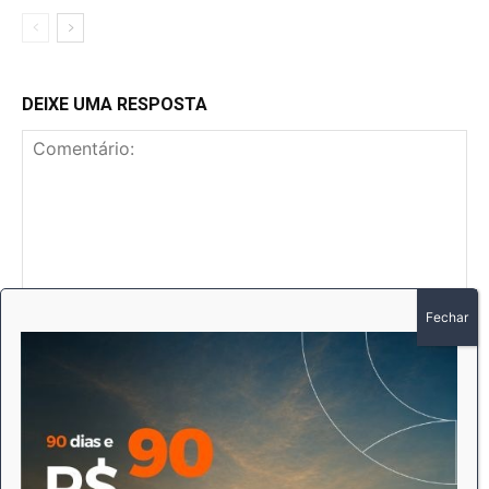
DEIXE UMA RESPOSTA
Comentário:
No
E-
mai
Sit