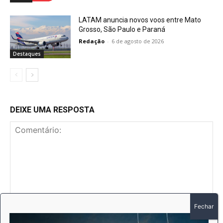
LATAM anuncia novos voos entre Mato
Grosso, São Paulo e Paraná
Redação
-
6 de agosto de 2026
Destaques
DEIXE UMA RESPOSTA
Comentário:
No