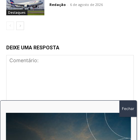
Redação
-
6 de agosto de 2026
Destaques
DEIXE UMA RESPOSTA
Comentário:
No
E-