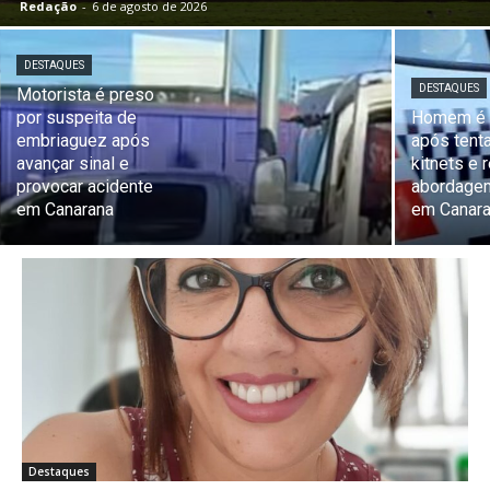
Redação
-
6 de agosto de 2026
DESTAQUES
DESTAQUES
Motorista é preso
por suspeita de
Homem é 
embriaguez após
após tenta
avançar sinal e
kitnets e r
provocar acidente
abordage
em Canarana
em Canar
Destaques