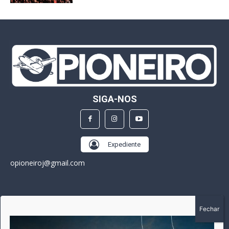
SIGA-NOS
Expediente
opioneiroj@gmail.com
SOBRE
A história do Pioneiro inicia em fevereiro de 2005 em