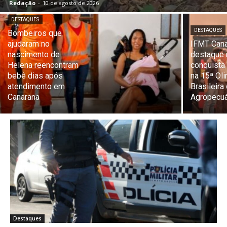
Redação
-
10 de agosto de 2026
DESTAQUES
DESTAQUES
Bombeiros que
ajudaram no
IFMT Cana
nascimento de
destaque 
Helena reencontram
conquista
bebê dias após
na 15ª Ol
atendimento em
Brasileira
Canarana
Agropecuá
Destaques