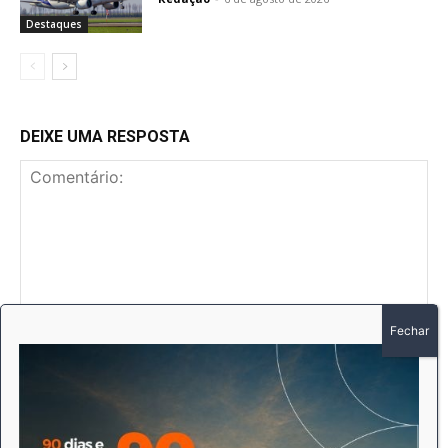
Destaques
DEIXE UMA RESPOSTA
Comentário:
No
E-
mai