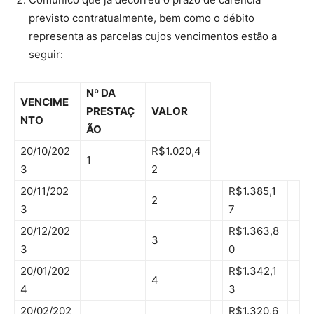
previsto contratualmente, bem como o débito
representa as parcelas cujos vencimentos estão a
seguir:
Nº DA
VENCIME
PRESTAÇ
VALOR
NTO
ÃO
20/10/202
R$1.020,4
1
3
2
20/11/202
R$1.385,1
2
3
7
20/12/202
R$1.363,8
3
3
0
20/01/202
R$1.342,1
4
4
3
20/02/202
R$1.320,6