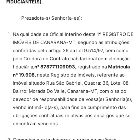
FIDUCIANTE(S
)
.
Prezado(a-s) Senhor(a-es):
Na qualidade de Oficial Interino deste 1º REGISTRO DE
IMÓVEIS DE CANARANA-MT, segundo as atribuições
conferidas pelo artigo 26 da Lei 9.514/97, bem como
pela Credora do Contrato habitacional com alienação
fiduciária,
n° 878771109093
, registrado na
Matrícula
nº 19.608
,
neste Registro de Imóveis, referente ao
imóvel situado Rua São Gabriel, Quadra: 36, Lote: 08,
Bairro: Morada Do Valle, Canarana-MT, com o saldo
devedor de responsabilidade de vossa(s) Senhoria(s),
venho intimá-lo(a-s), para fins de cumprimento das
obrigações contratuais relativas aos encargos que se
encontram vencidos.
Comunico que já decorreu o prazo de carência