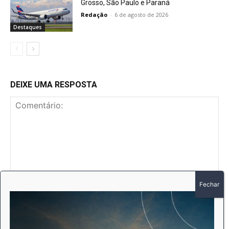
Grosso, São Paulo e Paraná
Redação
-
6 de agosto de 2026
Destaques
DEIXE UMA RESPOSTA
Comentário:
No
E-