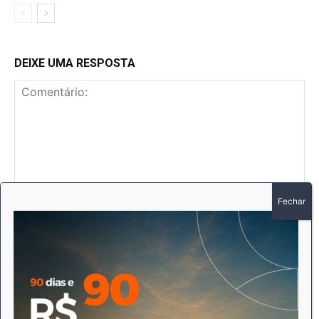
DEIXE UMA RESPOSTA
Comentário:
No
E-
mai
Sit