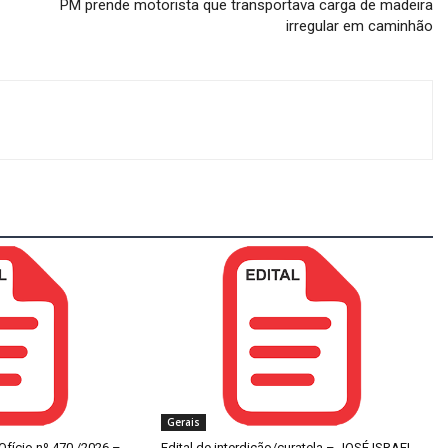
PM prende motorista que transportava carga de madeira
irregular em caminhão
Gerais
 Ofício nº 470 /2026 –
Edital de interdição/curatela – JOSÉ ISRAEL