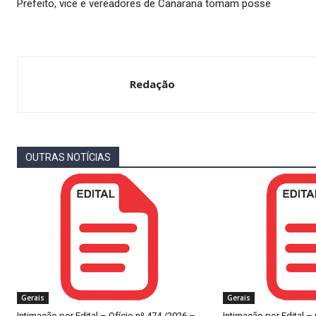
Prefeito, vice e vereadores de Canarana tomam posse
Redação
OUTRAS NOTÍCIAS
Gerais
Gerais
Intimação por Edital – Ofício nº 474 /2026 –
Intimação por Edital –