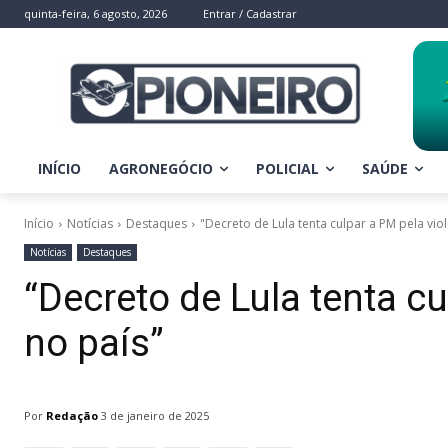
quinta-feira, 6 agosto, 2026
Entrar / Cadastrar
INÍCIO
AGRONEGÓCIO
POLICIAL
SAÚDE
Início
Notícias
Destaques
"Decreto de Lula tenta culpar a PM pela vio
Notícias
Destaques
“Decreto de Lula tenta cu
no país”
Por
Redação
3 de janeiro de 2025