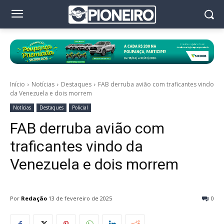
Início
Notícias
Destaques
FAB derruba avião com traficantes vindo
da Venezuela e dois morrem
Notícias
Destaques
Policial
FAB derruba avião com
traficantes vindo da
Venezuela e dois morrem
Por
Redação
13 de fevereiro de 2025
0