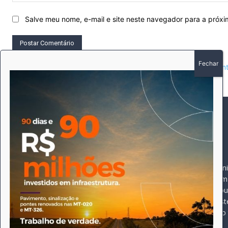
Salve meu nome, e-mail e site neste navegador para a próx
This site uses Akismet to reduce spam.
Learn how your comment 
SOBRE
SIGA-NOS
A história do Pioneiro 
Durante 15 anos, foram 
pautado sempre pela bus
comprometimento deste 
Expediente
jornal, que desde então
opioneiroj@gmail.com