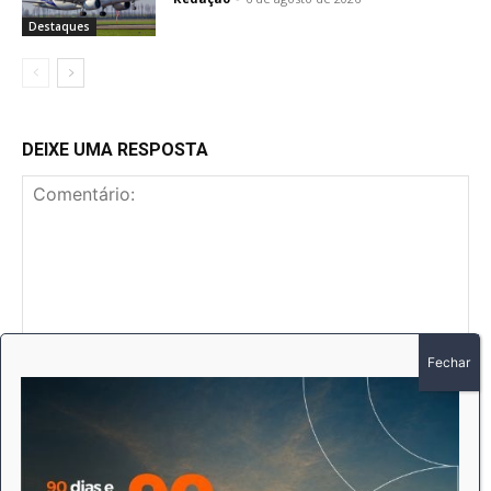
Destaques
DEIXE UMA RESPOSTA
Comentário:
No
E-
mai