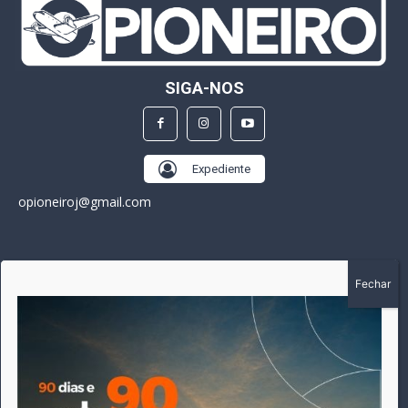
SIGA-NOS
Expediente
opioneiroj@gmail.com
SOBRE
A história do Pioneiro inicia em fevereiro de 2005 em
Canarana - MT, na época, como um jornal impresso semanal,
que chegou a possuir mil assinantes. Durante 15 anos, foram
publicadas 691 edições que narraram os acontecimentos
políticos, policiais e cotidianos de Canarana e região. Fiel a sua