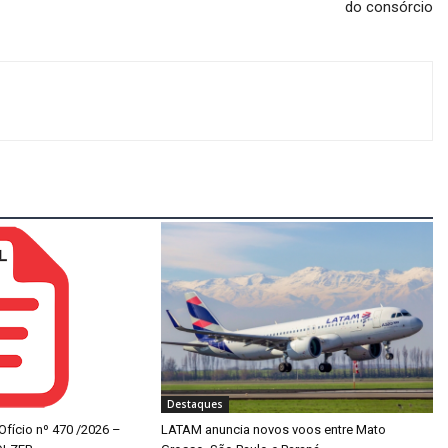
do consórcio
Destaques
 Ofício nº 470 /2026 –
LATAM anuncia novos voos entre Mato