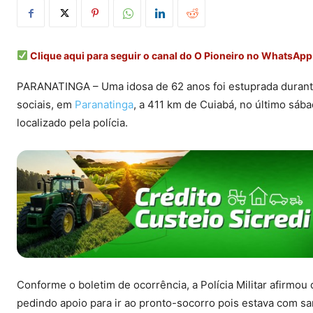
Clique aqui para seguir o canal do O Pioneiro no WhatsApp
PARANATINGA – Uma idosa de 62 anos foi estuprada dura
sociais, em
Paranatinga
, a 411 km de Cuiabá, no último sábad
localizado pela polícia.
Conforme o boletim de ocorrência, a Polícia Militar afirmou
pedindo apoio para ir ao pronto-socorro pois estava com s