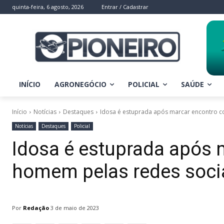
quinta-feira, 6 agosto, 2026
Entrar / Cadastrar
INÍCIO
AGRONEGÓCIO
POLICIAL
SAÚDE
Início
Notícias
Destaques
Idosa é estuprada após marcar encontro c
Notícias
Destaques
Policial
Idosa é estuprada após
homem pelas redes soci
Por
Redação
3 de maio de 2023