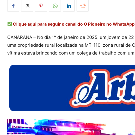
Clique aqui para seguir o canal do O Pioneiro no WhatsApp
CANARANA – No dia 1º de janeiro de 2025, um jovem de 22 a
uma propriedade rural localizada na MT-110, zona rural de 
vítima estava brincando com um colega de trabalho com uma