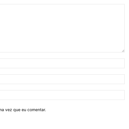
N
E-
ma
Si
ima vez que eu comentar.