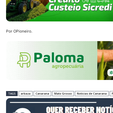
Por OPioneiro.
TAGS
arbaza
Canarana
Mato Grosso
Noticias de Canarana
P