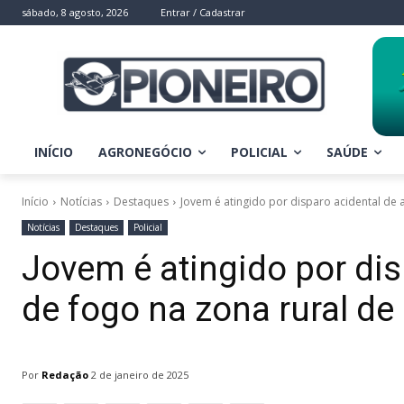
sábado, 8 agosto, 2026
Entrar / Cadastrar
INÍCIO
AGRONEGÓCIO
POLICIAL
SAÚDE
Início
Notícias
Destaques
Jovem é atingido por disparo acidental de 
Notícias
Destaques
Policial
Jovem é atingido por di
de fogo na zona rural d
Por
Redação
2 de janeiro de 2025