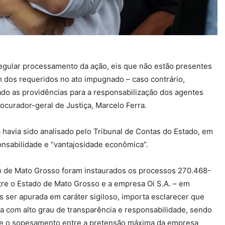
o regular processamento da ação, eis que não estão presentes
 dos requeridos no ato impugnado – caso contrário,
tado as providências para a responsabilização dos agentes
rocurador-geral de Justiça, Marcelo Ferra.
havia sido analisado pelo Tribunal de Contas do Estado, em
nsabilidade e “vantajosidade econômica”.
do de Mato Grosso foram instaurados os processos 270.468-
tre o Estado de Mato Grosso e a empresa Oi S.A. – em
s ser apurada em caráter sigiloso, importa esclarecer que
a com alto grau de transparência e responsabilidade, sendo
te o sopesamento entre a pretensão máxima da empresa