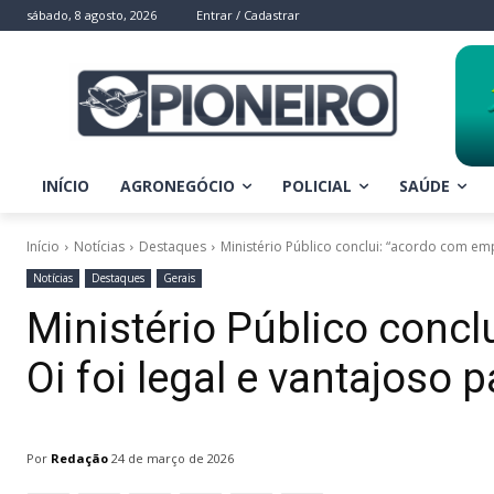
sábado, 8 agosto, 2026
Entrar / Cadastrar
INÍCIO
AGRONEGÓCIO
POLICIAL
SAÚDE
Início
Notícias
Destaques
Ministério Público conclui: “acordo com empr
Notícias
Destaques
Gerais
Ministério Público conc
Oi foi legal e vantajoso 
Por
Redação
24 de março de 2026