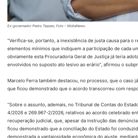
Ex-governador Pedro Taques; Foto – MidiaNews.
“Verifica-se, portanto, a inexistência de justa causa para 
elementos mínimos que indiquem a participação de cada um
obviamente esta Procuradoria Geral de Justiça já teria ado
envolvidos no suposto ato lesivo ao erário”, afirmou o subp
Marcelo Ferra também destacou, no processo, que o caso já 
que ficou demonstrado que o acordo transcorreu com respo
“Sobre o assunto, ademais, no Tribunal de Contas do Esta
4/2026 e 269.967-2/2026, relativos ao acordo celebrado en
recuperação judicial, que, apesar da instrução das denúncia
ficou demonstrado que a conciliação do Estado foi conduzid
demonstrada a vantajosidade econômica do ajuste, median