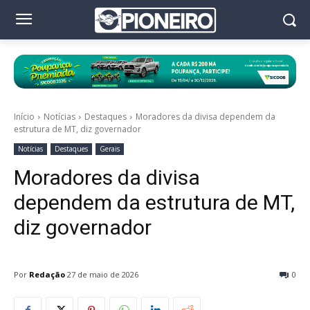
Início
Notícias
Destaques
Moradores da divisa dependem da
estrutura de MT, diz governador
Notícias
Destaques
Gerais
Moradores da divisa
dependem da estrutura de MT,
diz governador
Por
Redação
27 de maio de 2026
0