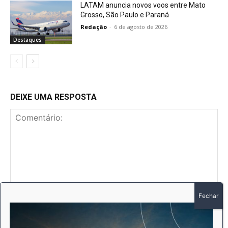
LATAM anuncia novos voos entre Mato
Grosso, São Paulo e Paraná
Redação
-
6 de agosto de 2026
Destaques
DEIXE UMA RESPOSTA
Comentário:
No