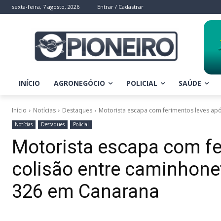
sexta-feira, 7 agosto, 2026
Entrar / Cadastrar
INÍCIO
AGRONEGÓCIO
POLICIAL
SAÚDE
Início
Notícias
Destaques
Motorista escapa com ferimentos leves apó
Notícias
Destaques
Policial
Motorista escapa com fe
colisão entre caminhone
326 em Canarana