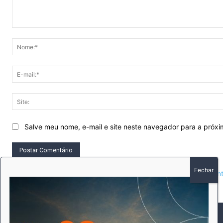
Comentário:
Salve meu nome, e-mail e site neste navegador para a próx
This site uses Akismet to reduce spam.
Learn how your comment 