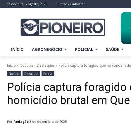
sexta-feira, 7 agosto, 2026
Entrar / Cadastrar
INÍCIO
AGRONEGÓCIO
POLICIAL
SAÚDE
Início
Notícias
Destaques
Polícia captura foragido que foi condenad
Notícias
Destaques
Policial
Polícia captura foragido
homicídio brutal em Que
Por
Redação
3 de dezembro de 2025