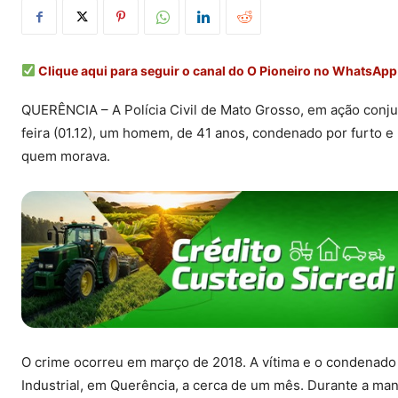
Clique aqui para seguir o canal do O Pioneiro no WhatsApp
QUERÊNCIA – A Polícia Civil de Mato Grosso, em ação conjun
feira (01.12), um homem, de 41 anos, condenado por furto e
quem morava.
O crime ocorreu em março de 2018. A vítima e o condenad
Industrial, em Querência, a cerca de um mês. Durante a man