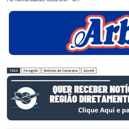
TAGS
Foragido
Noticias de Canarana
sicredi