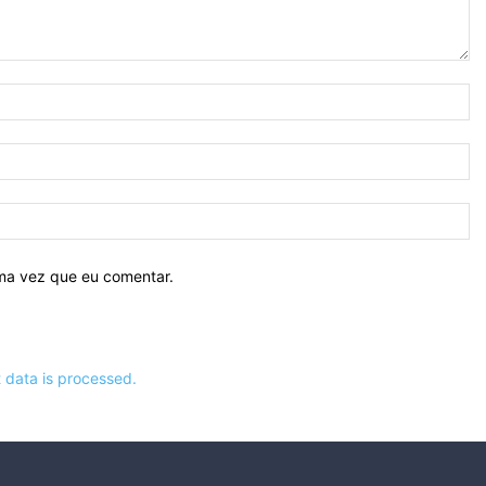
N
E-
ma
Si
ima vez que eu comentar.
data is processed.