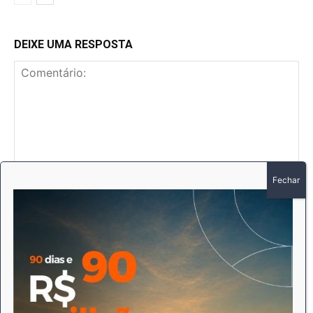
DEIXE UMA RESPOSTA
Comentário:
No
E-
mai
Sit