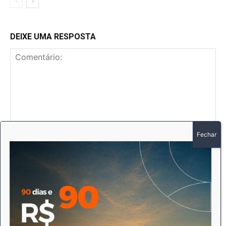
DEIXE UMA RESPOSTA
Comentário:
No
E-
mai
Sit