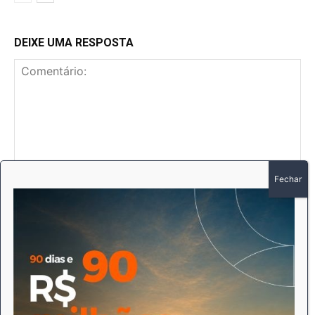
DEIXE UMA RESPOSTA
Comentário:
No
E-
mai
Sit