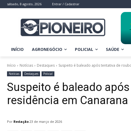
sábado, 8 agosto, 2026
Entrar / Cadastrar
INÍCIO
AGRONEGÓCIO
POLICIAL
SAÚDE
Início
Notícias
Destaques
Suspeito é baleado após tentativa de rou
Notícias
Destaques
Policial
Suspeito é baleado após
residência em Canarana
Por
Redação
23 de março de 2026