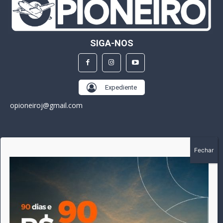
SIGA-NOS
Expediente
opioneiroj@gmail.com
SOBRE
A história do Pioneiro inicia em fevereiro de 2005 em
Canarana - MT, na época, como um jornal impresso semanal,
que chegou a possuir mil assinantes. Durante 15 anos, foram
publicadas 691 edições que narraram os acontecimentos
políticos, policiais e cotidianos de Canarana e região. Fiel a sua
origem, pautado sempre pela busca incessante da