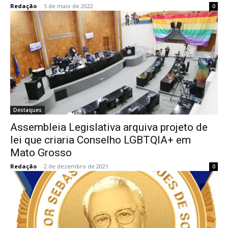
Redação
-
5 de maio de 2022
0
Destaques
Assembleia Legislativa arquiva projeto de
lei que criaria Conselho LGBTQIA+ em
Mato Grosso
Redação
-
2 de dezembro de 2021
0