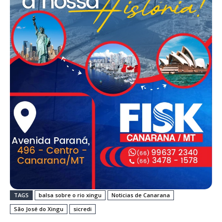
TAGS
balsa sobre o rio xingu
Noticias de Canarana
São José do Xingu
sicredi