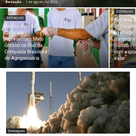
Redação
-
1 de agosto de 2026
DESTAQUES
DESTAQUES
Bud leva a
Alunos do IFMT
2º Circui
Canarana
e reforça
representam Mato
compromi
Grosso na final da
Sicoob Pr
Olimpíada Brasileira
com espor
de Agropecuária
estar
Destaques