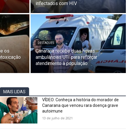
infectados com HIV
DESTAQUES
re os
Canarana recebe duas novas
ntoxicação
ambulâncias UTI para reforçar
atendimento à população
MAIS LIDAS
VÍDEO: Conheça a história do morador de
Canarana que venceu rara doença grave
autoimune
13 de julho de 2021