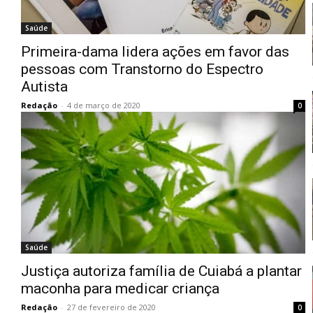
Saúde
Primeira-dama lidera ações em favor das
pessoas com Transtorno do Espectro
Autista
Redação
-
4 de março de 2020
0
Saúde
Justiça autoriza família de Cuiabá a plantar
maconha para medicar criança
Redação
-
27 de fevereiro de 2020
0