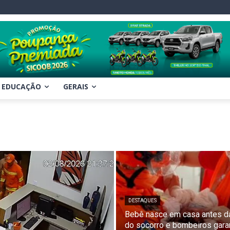
EDUCAÇÃO
GERAIS
DESTAQUES
Bebê nasce em casa antes d
do socorro e bombeiros gar