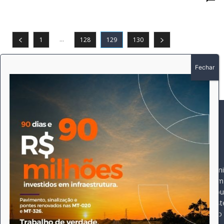
...
1
128
129
130
SOBRE
SIGA-NOS
A história do Pioneiro 
Durante 15 anos, foram 
pautado sempre pela bus
comprometimento deste 
Expediente
jornal, que desde então