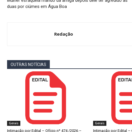
Mulher esfaqueia marido da amiga depois dele ter agredido as
duas por ciúmes em Água Boa
Redação
OUTRAS NOTÍCIAS
Gerais
Gerais
Intimação por Edital – Ofício nº 474 /2026 –
Intimação por Edital –