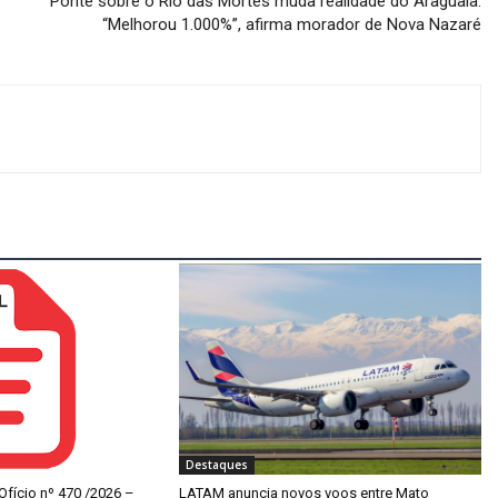
Ponte sobre o Rio das Mortes muda realidade do Araguaia:
“Melhorou 1.000%”, afirma morador de Nova Nazaré
Destaques
 Ofício nº 470 /2026 –
LATAM anuncia novos voos entre Mato