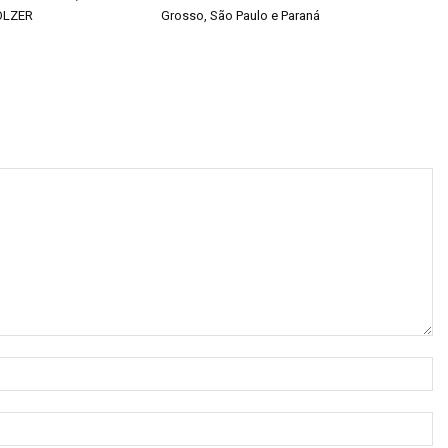
OLZER
Grosso, São Paulo e Paraná
N
E-
ma