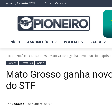
sábado, 8 agosto, 2026
Entrar / Cadastrar
INÍCIO
AGRONEGÓCIO
POLICIAL
SAÚDE
Início
Notícias
Destaques
Mato Grosso ganha novo município após d
Notícias
Destaques
Gerais
Mato Grosso ganha novo
do STF
Por
Redação
9 de outubro de 2023