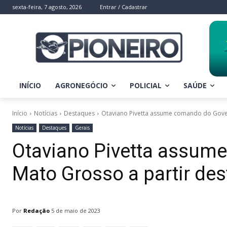
sexta-feira, 7 agosto, 2026
Entrar / Cadastrar
INÍCIO
AGRONEGÓCIO
POLICIAL
SAÚDE
Início
Notícias
Destaques
Otaviano Pivetta assume comando do Gover
Notícias
Destaques
Gerais
Otaviano Pivetta assum
Mato Grosso a partir dest
Por
Redação
5 de maio de 2023