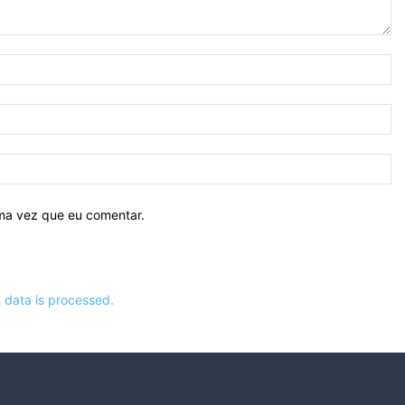
N
E-
ma
Si
ima vez que eu comentar.
data is processed.