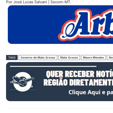
Por José Lucas Salvani | Secom-MT.
TAGS
Governo de Mato Grosso
Mato Grosso
Mauro Mendes
No