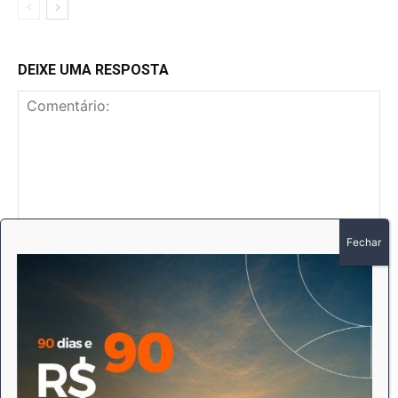
DEIXE UMA RESPOSTA
Comentário:
No
E-
mai
Sit