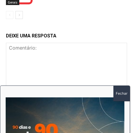
Gerais
DEIXE UMA RESPOSTA
Comentário:
No
E-
mai