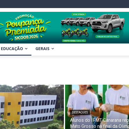
EDUCAÇÃO
GERAIS
DESTAQUES
Alunos do IFMT Canarana re
Mato Grosso na final da Olim