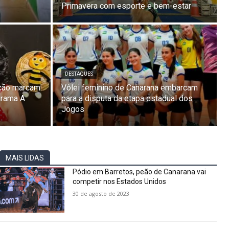
Primavera com esporte e bem-estar
DESTAQUES
ação marcam
Vôlei feminino de Canarana embarcam
grama A
para a disputa da etapa estadual dos
Jogos
MAIS LIDAS
Pódio em Barretos, peão de Canarana vai
competir nos Estados Unidos
30 de agosto de 2023