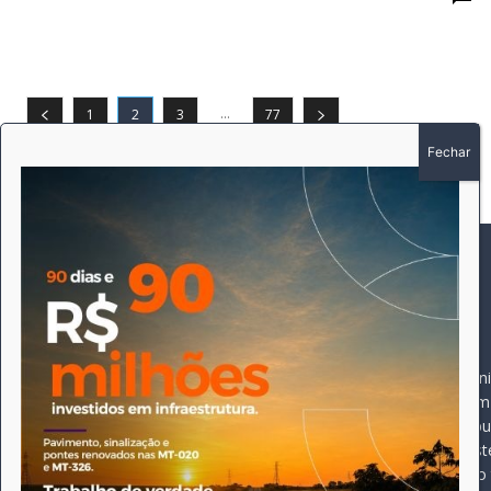
...
1
2
3
77
SOBRE
SIGA-NOS
A história do Pioneiro 
Durante 15 anos, foram 
pautado sempre pela bus
comprometimento deste 
Expediente
jornal, que desde então