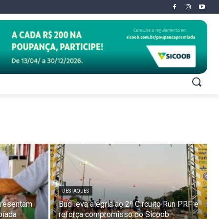
DESTAQUES
presentam
Bud leva alegria ao 2º Circuito Run PRF e
píada
reforça compromisso do Sicoob