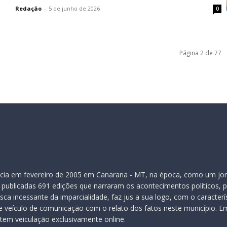
Redação
-
5 de junho de 2026
0
Página 2 de 77
inicia em fevereiro de 2005 em Canarana - MT, na época, como um jor
publicadas 691 edições que narraram os acontecimentos políticos, pol
ca incessante da imparcialidade, faz jus a sua logo, com o caracter
veículo de comunicação com o relato dos fatos neste município. Em
 tem veiculação exclusivamente online.