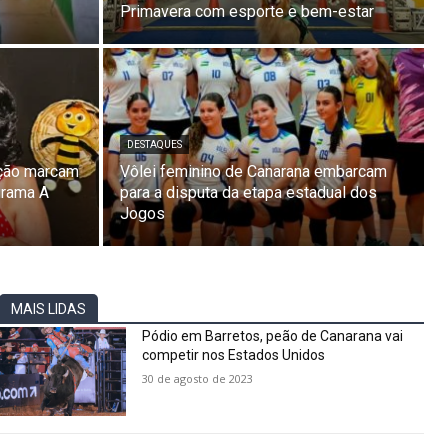
Primavera com esporte e bem-estar
DESTAQUES
ação marcam
Vôlei feminino de Canarana embarcam
grama A
para a disputa da etapa estadual dos
Jogos
MAIS LIDAS
Pódio em Barretos, peão de Canarana vai
competir nos Estados Unidos
30 de agosto de 2023