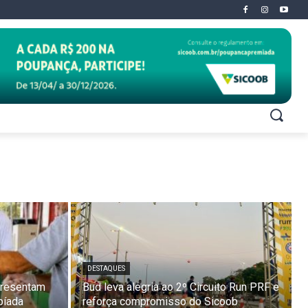
DESTAQUES
presentam
Bud leva alegria ao 2º Circuito Run PRF e
píada
reforça compromisso do Sicoob