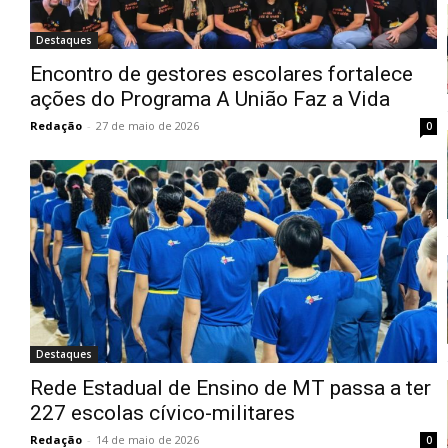
Destaques
Encontro de gestores escolares fortalece
ações do Programa A União Faz a Vida
Redação
-
27 de maio de 2026
0
Destaques
Rede Estadual de Ensino de MT passa a ter
227 escolas cívico-militares
Redação
-
14 de maio de 2026
0