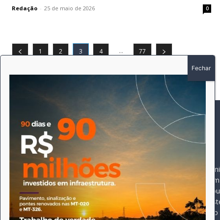
Redação
-
25 de maio de 2026
0
...
1
2
3
4
77
SOBRE
SIGA-NOS
A história do Pioneiro 
Durante 15 anos, foram 
pautado sempre pela bus
comprometimento deste 
Expediente
jornal, que desde então