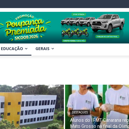
EDUCAÇÃO
GERAIS
DESTAQUES
Alunos do IFMT Canarana re
Mato Grosso na final da Olim