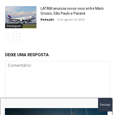
LATAM anuncia novos voos entre Mato
Grosso, São Paulo e Paraná
Redação
-
6 de agosto de 2026
Destaques
DEIXE UMA RESPOSTA
Comentário:
No