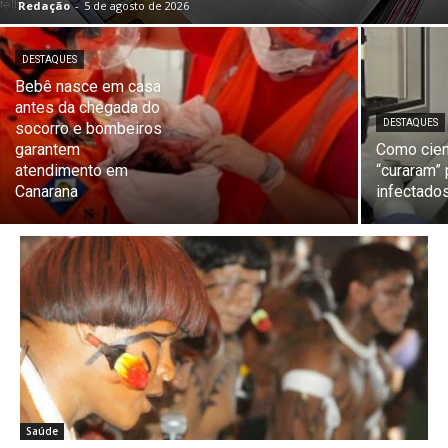
Redação
-
5 de agosto de 2026
DESTAQUES
Bebê nasce em casa
antes da chegada do
DESTAQUES
socorro e bombeiros
garantem
Como cien
atendimento em
“curaram”
Canarana
infectado
Saúde